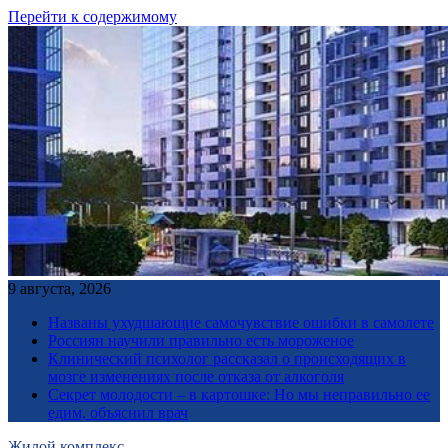
Перейти к содержимому
9 августа, 2026
Названы ухудшающие самочувствие ошибки в самолете
Россиян научили правильно есть мороженое
Клинический психолог рассказал о происходящих в
мозге изменениях после отказа от алкоголя
Секрет молодости – в картошке: Но мы неправильно ее
едим, объяснил врач
Жилой комплекс