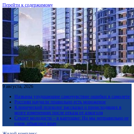
Перейти к содержимому
9 августа, 2026
Названы ухудшающие самочувствие ошибки в самолете
Россиян научили правильно есть мороженое
Клинический психолог рассказал о происходящих в
мозге изменениях после отказа от алкоголя
Секрет молодости – в картошке: Но мы неправильно ее
едим, объяснил врач
Жилой комплекс