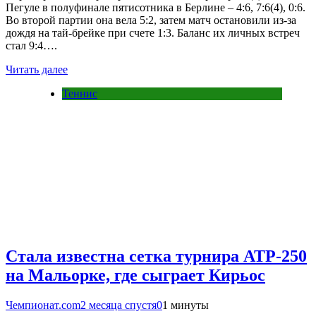
Пегуле в полуфинале пятисотника в Берлине – 4:6, 7:6(4), 0:6.
Во второй партии она вела 5:2, затем матч остановили из-за
дождя на тай-брейке при счете 1:3. Баланс их личных встреч
стал 9:4….
Читать далее
Теннис
Стала известна сетка турнира ATP-250
на Мальорке, где сыграет Кирьос
Чемпионат.com
2 месяца спустя
0
1 минуты