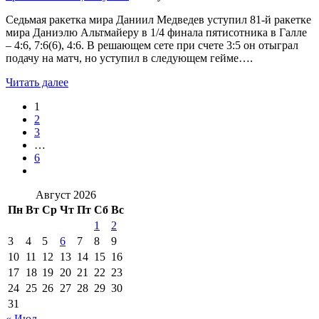
Седьмая ракетка мира Даниил Медведев уступил 81-й ракетке
мира Даниэлю Альтмайеру в 1/4 финала пятисотника в Галле
– 4:6, 7:6(6), 4:6. В решающем сете при счете 3:5 он отыграл
подачу на матч, но уступил в следующем гейме….
Читать далее
1
2
3
…
6
Август 2026
Пн
Вт
Ср
Чт
Пт
Сб
Вс
1
2
3
4
5
6
7
8
9
10
11
12
13
14
15
16
17
18
19
20
21
22
23
24
25
26
27
28
29
30
31
« Июл