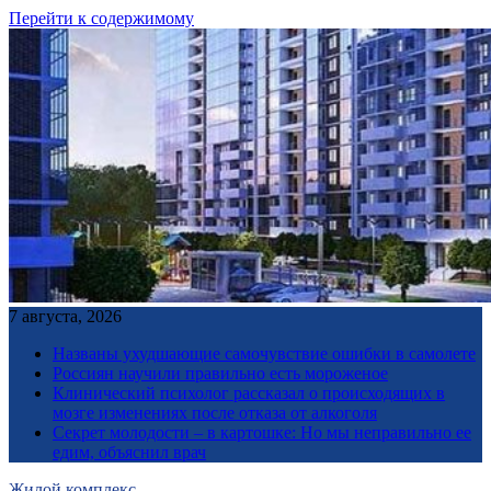
Перейти к содержимому
7 августа, 2026
Названы ухудшающие самочувствие ошибки в самолете
Россиян научили правильно есть мороженое
Клинический психолог рассказал о происходящих в
мозге изменениях после отказа от алкоголя
Секрет молодости – в картошке: Но мы неправильно ее
едим, объяснил врач
Жилой комплекс