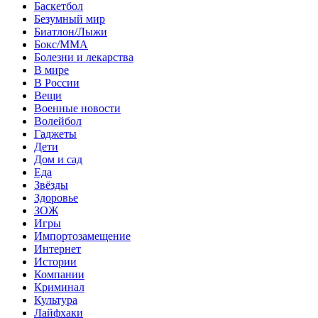
Баскетбол
Безумный мир
Биатлон/Лыжи
Бокс/MMA
Болезни и лекарства
В мире
В России
Вещи
Военные новости
Волейбол
Гаджеты
Дети
Дом и сад
Еда
Звёзды
Здоровье
ЗОЖ
Игры
Импортозамещение
Интернет
Истории
Компании
Криминал
Культура
Лайфхаки