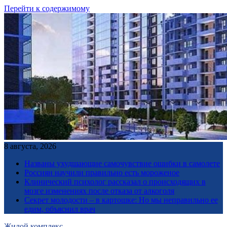
Перейти к содержимому
8 августа, 2026
Названы ухудшающие самочувствие ошибки в самолете
Россиян научили правильно есть мороженое
Клинический психолог рассказал о происходящих в
мозге изменениях после отказа от алкоголя
Секрет молодости – в картошке: Но мы неправильно ее
едим, объяснил врач
Жилой комплекс