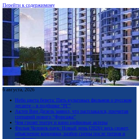
Перейти к содержимому
6 августа, 2026
Небо цвета берета: Пять культовых фильмов о русском
десанте – в подборке “РГ”
Актер Вин Дизель заявил, что расплакался, прочитав
сценарий нового “Форсажа”
Чем грозят театру и кино цифровые актеры
Фильм Человек-паук: Новый день (2026): весь сюжет,
объяснение концовки, разбор сцены после титров и