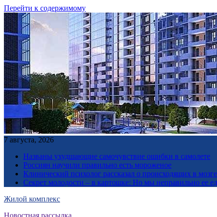
Перейти к содержимому
7 августа, 2026
Названы ухудшающие самочувствие ошибки в самолете
Россиян научили правильно есть мороженое
Клинический психолог рассказал о происходящих в мозге 
Секрет молодости – в картошке: Но мы неправильно ее е
Жилой комплекс
Новостная рассылка