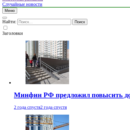
Случайные новости
Меню
Найти:
Заголовки
Минфин РФ предложил повысить до 1
2 года спустя
2 года спустя