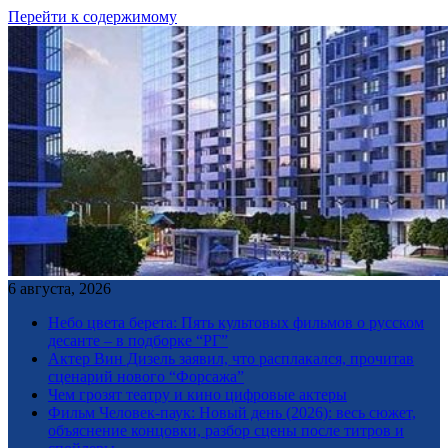
Перейти к содержимому
6 августа, 2026
Небо цвета берета: Пять культовых фильмов о русском
десанте – в подборке “РГ”
Актер Вин Дизель заявил, что расплакался, прочитав
сценарий нового “Форсажа”
Чем грозят театру и кино цифровые актеры
Фильм Человек-паук: Новый день (2026): весь сюжет,
объяснение концовки, разбор сцены после титров и