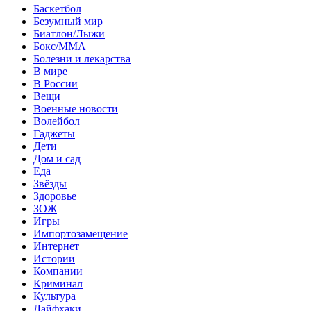
Баскетбол
Безумный мир
Биатлон/Лыжи
Бокс/MMA
Болезни и лекарства
В мире
В России
Вещи
Военные новости
Волейбол
Гаджеты
Дети
Дом и сад
Еда
Звёзды
Здоровье
ЗОЖ
Игры
Импортозамещение
Интернет
Истории
Компании
Криминал
Культура
Лайфхаки