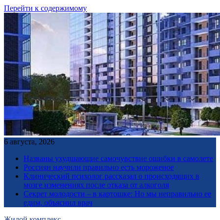
Перейти к содержимому
6 августа, 2026
Названы ухудшающие самочувствие ошибки в самолете
Россиян научили правильно есть мороженое
Клинический психолог рассказал о происходящих в
мозге изменениях после отказа от алкоголя
Секрет молодости – в картошке: Но мы неправильно ее
едим, объяснил врач
Жилой комплекс