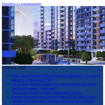
Перейти к содержимому
6 августа, 2026
Небо цвета берета: Пять культовых фильмов о русском
десанте – в подборке “РГ”
Актер Вин Дизель заявил, что расплакался, прочитав
сценарий нового “Форсажа”
Чем грозят театру и кино цифровые актеры
Фильм Человек-паук: Новый день (2026): весь сюжет,
объяснение концовки, разбор сцены после титров и