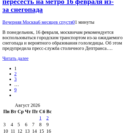
пересесть на метро 16 февраля из-
за снегопада
Вечерняя Москва
6 месяцев спустя
0
1 минуты
В понедельник, 16 февраля, москвичам рекомендуется
воспользоваться городским транспортом из-за ожидаемого
снегопада и вероятного образования гололедицы. Об этом
предупредила пресс-служба столичного Дептранса….
Читать далее
1
2
3
…
9
Август 2026
Пн
Вт
Ср
Чт
Пт
Сб
Вс
1
2
3
4
5
6
7
8
9
10
11
12
13
14
15
16