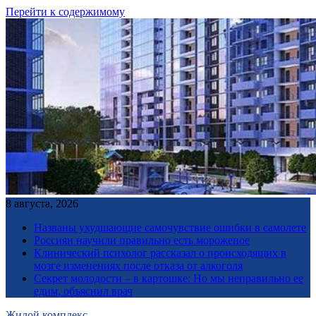
Перейти к содержимому
8 августа, 2026
Названы ухудшающие самочувствие ошибки в самолете
Россиян научили правильно есть мороженое
Клинический психолог рассказал о происходящих в
мозге изменениях после отказа от алкоголя
Секрет молодости – в картошке: Но мы неправильно ее
едим, объяснил врач
Жилой комплекс