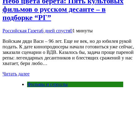
Небо цвета берета: Пять культовых
фильмов о русском десанте – в
подборке “РГ”
Российская Газета
6 дней спустя
0
1 минуты
Войскам дяди Васи – 96 лет. Еще не век, но до юбилея рукой
подать. К дате кинопродюсеры начали готовиться уже сейчас,
заказали сценарии о ВДВ. Казалось бы, задача проще пареной
репы: легендарных десантников и блестящих сражений у нас
хватает, бери любо…
Читать далее
Фильмы и сериалы