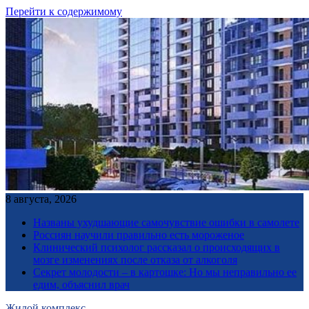
Перейти к содержимому
8 августа, 2026
Названы ухудшающие самочувствие ошибки в самолете
Россиян научили правильно есть мороженое
Клинический психолог рассказал о происходящих в
мозге изменениях после отказа от алкоголя
Секрет молодости – в картошке: Но мы неправильно ее
едим, объяснил врач
Жилой комплекс