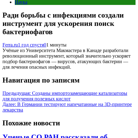
Наука
Ради борьбы с инфекциями создали
инструмент для ускорения поиск
бактериофагов
Ferra.ru
1 год спустя
0
1 минуты
Учёные из Университета Макмастера в Канаде разработали
революционный инструмент, который значительно ускоряет
подбор бактериофагов — вирусов, атакующих бактерии —
для лечения опасных инфекций.
Навигация по записям
Предыдущая:
Созданы импортозамещающие катализаторы
для получения полезных кислот
Далее:
В Германии тестируют напечатанные на 3D-принтере
лекарства
Похожие новости
Ученые СО РАН рассказали об