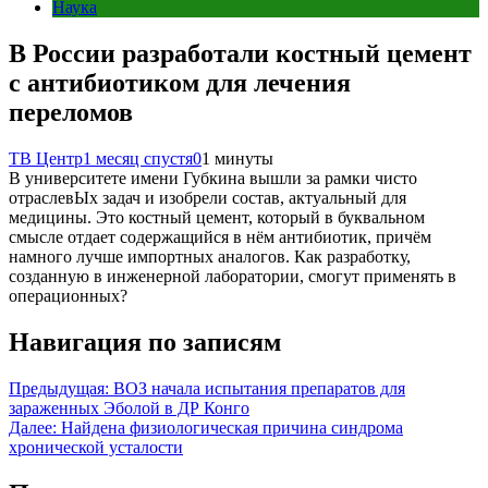
Наука
В России разработали костный цемент
с антибиотиком для лечения
переломов
ТВ Центр
1 месяц спустя
0
1 минуты
В университете имени Губкина вышли за рамки чисто
отраслевЫх задач и изобрели состав, актуальный для
медицины. Это костный цемент, который в буквальном
смысле отдает содержащийся в нём антибиотик, причём
намного лучше импортных аналогов. Как разработку,
созданную в инженерной лаборатории, смогут применять в
операционных?
Навигация по записям
Предыдущая:
ВОЗ начала испытания препаратов для
зараженных Эболой в ДР Конго
Далее:
Найдена физиологическая причина синдрома
хронической усталости