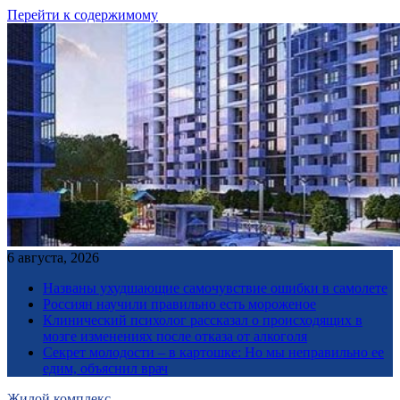
Перейти к содержимому
6 августа, 2026
Названы ухудшающие самочувствие ошибки в самолете
Россиян научили правильно есть мороженое
Клинический психолог рассказал о происходящих в
мозге изменениях после отказа от алкоголя
Секрет молодости – в картошке: Но мы неправильно ее
едим, объяснил врач
Жилой комплекс