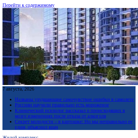
Перейти к содержимому
7 августа, 2026
Названы ухудшающие самочувствие ошибки в самолете
Россиян научили правильно есть мороженое
Клинический психолог рассказал о происходящих в
мозге изменениях после отказа от алкоголя
Секрет молодости – в картошке: Но мы неправильно ее
едим, объяснил врач
Жилой комплекс