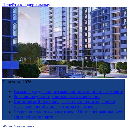
Перейти к содержимому
7 августа, 2026
Названы ухудшающие самочувствие ошибки в самолете
Россиян научили правильно есть мороженое
Клинический психолог рассказал о происходящих в
мозге изменениях после отказа от алкоголя
Секрет молодости – в картошке: Но мы неправильно ее
едим, объяснил врач
Жилой комплекс