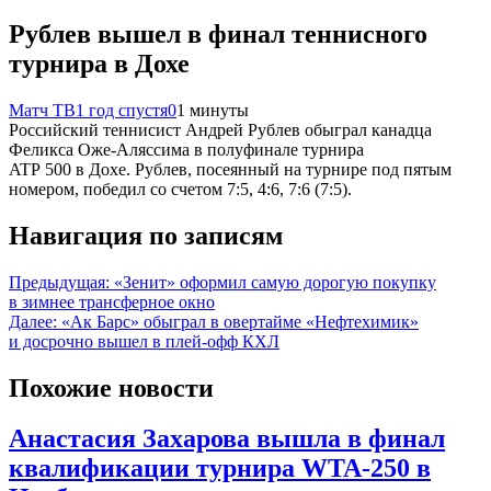
Рублев вышел в финал теннисного
турнира в Дохе
Матч ТВ
1 год спустя
0
1 минуты
Российский теннисист Андрей Рублев обыграл канадца
Феликса Оже‑Аляссима в полуфинале турнира
ATP 500 в Дохе. Рублев, посеянный на турнире под пятым
номером, победил со счетом 7:5, 4:6, 7:6 (7:5).
Навигация по записям
Предыдущая:
«Зенит» оформил самую дорогую покупку
в зимнее трансферное окно
Далее:
«Ак Барс» обыграл в овертайме «Нефтехимик»
и досрочно вышел в плей-офф КХЛ
Похожие новости
Анастасия Захарова вышла в финал
квалификации турнира WTA-250 в