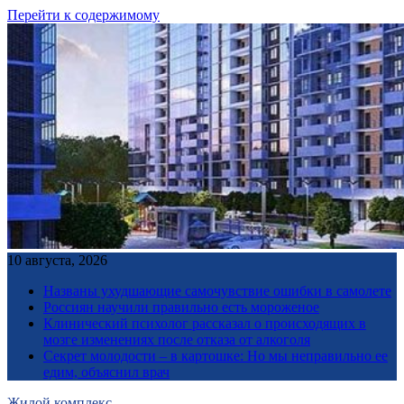
Перейти к содержимому
10 августа, 2026
Названы ухудшающие самочувствие ошибки в самолете
Россиян научили правильно есть мороженое
Клинический психолог рассказал о происходящих в
мозге изменениях после отказа от алкоголя
Секрет молодости – в картошке: Но мы неправильно ее
едим, объяснил врач
Жилой комплекс