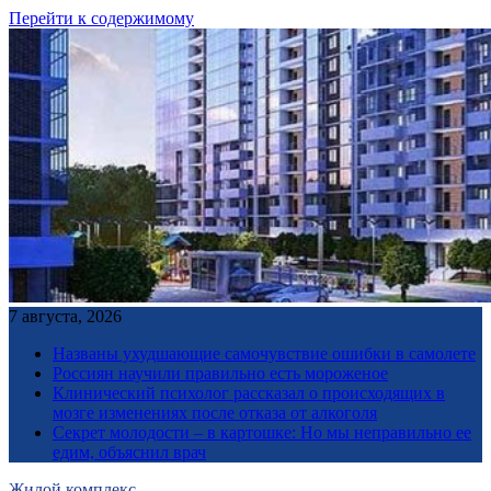
Перейти к содержимому
7 августа, 2026
Названы ухудшающие самочувствие ошибки в самолете
Россиян научили правильно есть мороженое
Клинический психолог рассказал о происходящих в
мозге изменениях после отказа от алкоголя
Секрет молодости – в картошке: Но мы неправильно ее
едим, объяснил врач
Жилой комплекс