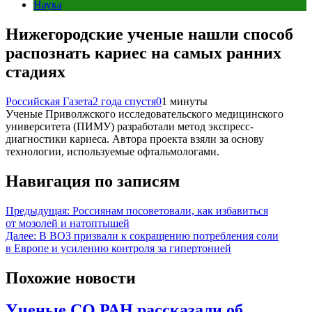
Наука
Нижегородские ученые нашли способ
распознать кариес на самых ранних
стадиях
Российская Газета
2 года спустя
0
1 минуты
Ученые Приволжского исследовательского медицинского
университета (ПИМУ) разработали метод экспресс-
диагностики кариеса. Автора проекта взяли за основу
технологии, используемые офтальмологами.
Навигация по записям
Предыдущая:
Россиянам посоветовали, как избавиться
от мозолей и натоптышей
Далее:
В ВОЗ призвали к сокращению потребления соли
в Европе и усилению контроля за гипертонией
Похожие новости
Ученые СО РАН рассказали об