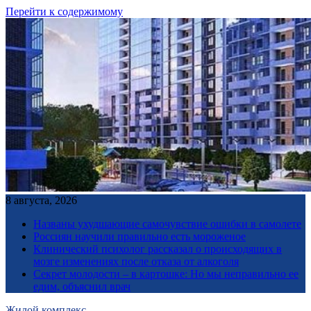
Перейти к содержимому
8 августа, 2026
Названы ухудшающие самочувствие ошибки в самолете
Россиян научили правильно есть мороженое
Клинический психолог рассказал о происходящих в
мозге изменениях после отказа от алкоголя
Секрет молодости – в картошке: Но мы неправильно ее
едим, объяснил врач
Жилой комплекс