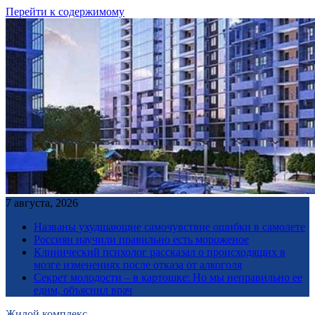
Перейти к содержимому
7 августа, 2026
Названы ухудшающие самочувствие ошибки в самолете
Россиян научили правильно есть мороженое
Клинический психолог рассказал о происходящих в
мозге изменениях после отказа от алкоголя
Секрет молодости – в картошке: Но мы неправильно ее
едим, объяснил врач
Жилой комплекс