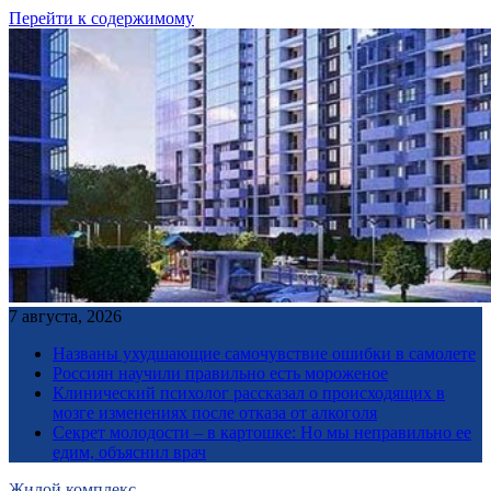
Перейти к содержимому
7 августа, 2026
Названы ухудшающие самочувствие ошибки в самолете
Россиян научили правильно есть мороженое
Клинический психолог рассказал о происходящих в
мозге изменениях после отказа от алкоголя
Секрет молодости – в картошке: Но мы неправильно ее
едим, объяснил врач
Жилой комплекс