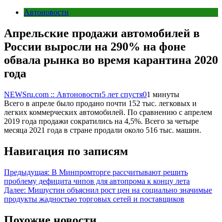
Автоновости
Апрельские продажи автомобилей в
России выросли на 290% на фоне
обвала рынка во время карантина 2020
года
NEWSru.com :: Автоновости
5 лет спустя
0
1 минуты
Всего в апреле было продано почти 152 тыс. легковых и
легких коммерческих автомобилей. По сравнению с апрелем
2019 года продажи сократились на 4,5%. Всего за четыре
месяца 2021 года в стране продали около 516 тыс. машин.
Навигация по записям
Предыдущая:
В Минпромторге рассчитывают решить
проблему дефицита чипов для автопрома к концу лета
Далее:
Мишустин объяснил рост цен на социально значимые
продукты жадностью торговых сетей и поставщиков
Похожие новости