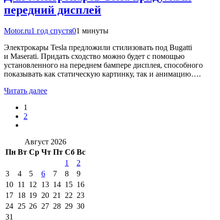
передний дисплей
Motor.ru
1 год спустя
0
1 минуты
Электрокары Tesla предложили стилизовать под Bugatti
и Maserati. Придать сходство можно будет с помощью
установленного на переднем бампере дисплея, способного
показывать как статическую картинку, так и анимацию….
Читать далее
1
2
Август 2026
Пн
Вт
Ср
Чт
Пт
Сб
Вс
1
2
3
4
5
6
7
8
9
10
11
12
13
14
15
16
17
18
19
20
21
22
23
24
25
26
27
28
29
30
31