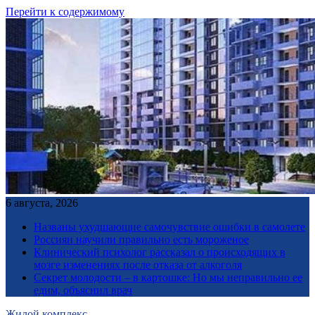
Перейти к содержимому
6 августа, 2026
Названы ухудшающие самочувствие ошибки в самолете
Россиян научили правильно есть мороженое
Клинический психолог рассказал о происходящих в
мозге изменениях после отказа от алкоголя
Секрет молодости – в картошке: Но мы неправильно ее
едим, объяснил врач
Жилой комплекс