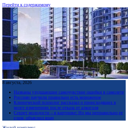
Перейти к содержимому
8 августа, 2026
Названы ухудшающие самочувствие ошибки в самолете
Россиян научили правильно есть мороженое
Клинический психолог рассказал о происходящих в
мозге изменениях после отказа от алкоголя
Секрет молодости – в картошке: Но мы неправильно ее
едим, объяснил врач
Жилой комплекс