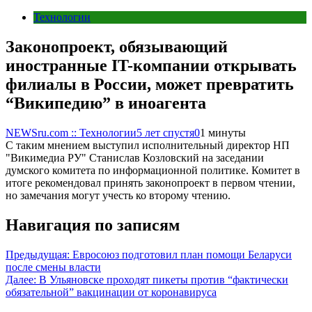
Технологии
Законопроект, обязывающий
иностранные IT-компании открывать
филиалы в России, может превратить
“Википедию” в иноагента
NEWSru.com :: Технологии
5 лет спустя
0
1 минуты
С таким мнением выступил исполнительный директор НП
"Викимедиа РУ" Станислав Козловский на заседании
думского комитета по информационной политике. Комитет в
итоге рекомендовал принять законопроект в первом чтении,
но замечания могут учесть ко второму чтению.
Навигация по записям
Предыдущая:
Евросоюз подготовил план помощи Беларуси
после смены власти
Далее:
В Ульяновске проходят пикеты против “фактически
обязательной” вакцинации от коронавируса