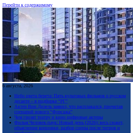
Перейти к содержимому
6 августа, 2026
Небо цвета берета: Пять культовых фильмов о русском
десанте – в подборке “РГ”
Актер Вин Дизель заявил, что расплакался, прочитав
сценарий нового “Форсажа”
Чем грозят театру и кино цифровые актеры
Фильм Человек-паук: Новый день (2026): весь сюжет,
объяснение концовки, разбор сцены после титров и