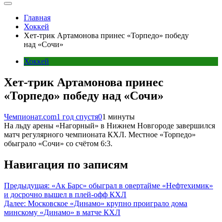
Главная
Хоккей
Хет-трик Артамонова принес «Торпедо» победу
над «Сочи»
Хоккей
Хет-трик Артамонова принес
«Торпедо» победу над «Сочи»
Чемпионат.com
1 год спустя
0
1 минуты
На льду арены «Нагорный» в Нижнем Новгороде завершился
матч регулярного чемпионата КХЛ. Местное «Торпедо»
обыграло «Сочи» со счётом 6:3.
Навигация по записям
Предыдущая:
«Ак Барс» обыграл в овертайме «Нефтехимик»
и досрочно вышел в плей-офф КХЛ
Далее:
Московское «Динамо» крупно проиграло дома
минскому «Динамо» в матче КХЛ