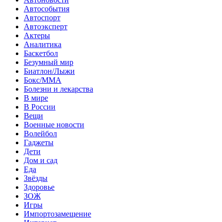
Автособытия
Автоспорт
Автоэксперт
Актеры
Аналитика
Баскетбол
Безумный мир
Биатлон/Лыжи
Бокс/MMA
Болезни и лекарства
В мире
В России
Вещи
Военные новости
Волейбол
Гаджеты
Дети
Дом и сад
Еда
Звёзды
Здоровье
ЗОЖ
Игры
Импортозамещение