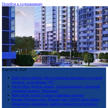
Перейти к содержимому
6 августа, 2026
Небо цвета берета: Пять культовых фильмов о русском
десанте – в подборке “РГ”
Актер Вин Дизель заявил, что расплакался, прочитав
сценарий нового “Форсажа”
Чем грозят театру и кино цифровые актеры
Фильм Человек-паук: Новый день (2026): весь сюжет,
объяснение концовки, разбор сцены после титров и