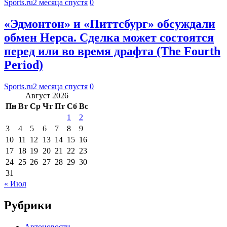
Sports.ru
2 месяца спустя
0
«Эдмонтон» и «Питтсбург» обсуждали
обмен Нерса. Сделка может состоятся
перед или во время драфта (The Fourth
Period)
Sports.ru
2 месяца спустя
0
Август 2026
Пн
Вт
Ср
Чт
Пт
Сб
Вс
1
2
3
4
5
6
7
8
9
10
11
12
13
14
15
16
17
18
19
20
21
22
23
24
25
26
27
28
29
30
31
« Июл
Рубрики
Автоновости