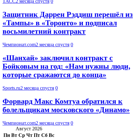
ТАСС
2 месяца спустя
0
Защитник Даррен Рэддиш перешёл из
«Тампы» в «Торонто» и подписал
восьмилетний контракт
Чемпионат.com
2 месяца спустя
0
«Шанхай» заключил контракт с
Бойковым на год: «Нам нужны люди,
которые сражаются до конца»
Sports.ru
2 месяца спустя
0
Форвард Макс Комтуа обратился к
болельщикам московского «Динамо»
Чемпионат.com
2 месяца спустя
0
Август 2026
Пн
Вт
Ср
Чт
Пт
Сб
Вс