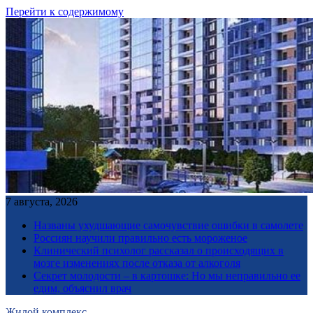
Перейти к содержимому
7 августа, 2026
Названы ухудшающие самочувствие ошибки в самолете
Россиян научили правильно есть мороженое
Клинический психолог рассказал о происходящих в
мозге изменениях после отказа от алкоголя
Секрет молодости – в картошке: Но мы неправильно ее
едим, объяснил врач
Жилой комплекс