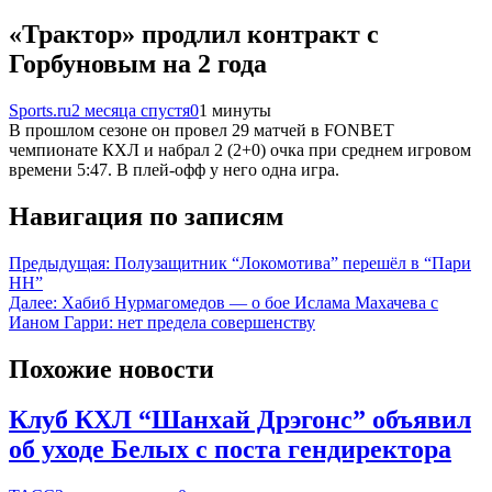
«Трактор» продлил контракт с
Горбуновым на 2 года
Sports.ru
2 месяца спустя
0
1 минуты
В прошлом сезоне он провел 29 матчей в FONBET
чемпионате КХЛ и набрал 2 (2+0) очка при среднем игровом
времени 5:47. В плей-офф у него одна игра.
Навигация по записям
Предыдущая:
Полузащитник “Локомотива” перешёл в “Пари
НН”
Далее:
Хабиб Нурмагомедов — о бое Ислама Махачева с
Ианом Гарри: нет предела совершенству
Похожие новости
Клуб КХЛ “Шанхай Дрэгонс” объявил
об уходе Белых с поста гендиректора