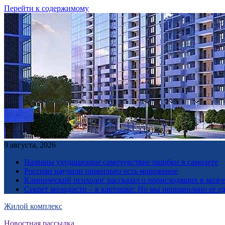
Перейти к содержимому
9 августа, 2026
Названы ухудшающие самочувствие ошибки в самолете
Россиян научили правильно есть мороженое
Клинический психолог рассказал о происходящих в мозге 
Секрет молодости – в картошке: Но мы неправильно ее е
Жилой комплекс
Новостная рассылка