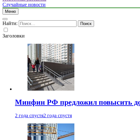
Случайные новости
Меню
Найти:
Заголовки
Минфин РФ предложил повысить до 1
2 года спустя
2 года спустя