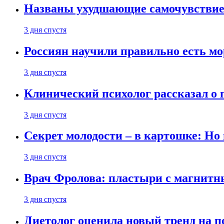
Названы ухудшающие самочувствие
3 дня спустя
Россиян научили правильно есть м
3 дня спустя
Клинический психолог рассказал о 
3 дня спустя
Секрет молодости – в картошке: Но
3 дня спустя
Врач Фролова: пластыри с магнитн
3 дня спустя
Диетолог оценила новый тренд на п