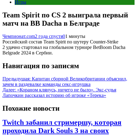
Игры
Team Spirit по CS 2 выиграла первый
матч на BB Dacha в Белграде
Чемпионат.com
2 года спустя
0
1 минуты
Российский состав Team Spirit по шутеру Counter-Strike
2 удачно стартовал на глобальном турнире BetBoom Dacha
Belgrade 2024 в Сербии.
Навигация по записям
Предыдущая:
Капитан сборной Великобритании объяснил,
зачем в раздевалке команды секс-игрушка
Далее:
«Кораном клянусь, ничего не было». Экс-судья
Лапочкин рассказал историю об игроке «Терека»
Похожие новости
Twitch забанил стримершу, которая
проходила Dark Souls 3 на своих