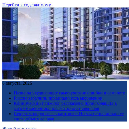
Перейти к содержимому
8 августа, 2026
Названы ухудшающие самочувствие ошибки в самолете
Россиян научили правильно есть мороженое
Клинический психолог рассказал о происходящих в
мозге изменениях после отказа от алкоголя
Секрет молодости – в картошке: Но мы неправильно ее
едим, объяснил врач
Жилой комплекс