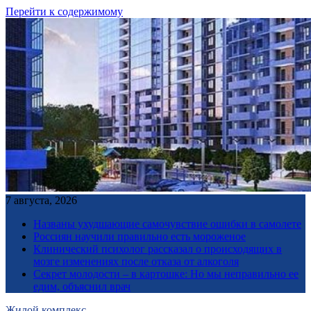
Перейти к содержимому
7 августа, 2026
Названы ухудшающие самочувствие ошибки в самолете
Россиян научили правильно есть мороженое
Клинический психолог рассказал о происходящих в
мозге изменениях после отказа от алкоголя
Секрет молодости – в картошке: Но мы неправильно ее
едим, объяснил врач
Жилой комплекс