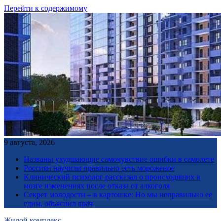
Перейти к содержимому
9 августа, 2026
Названы ухудшающие самочувствие ошибки в самолете
Россиян научили правильно есть мороженое
Клинический психолог рассказал о происходящих в
мозге изменениях после отказа от алкоголя
Секрет молодости – в картошке: Но мы неправильно ее
едим, объяснил врач
Жилой комплекс