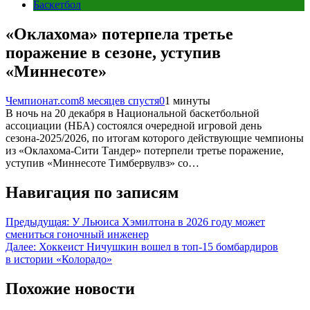
Баскетбол
«Оклахома» потерпела третье
поражение в сезоне, уступив
«Миннесоте»
Чемпионат.com
8 месяцев спустя
0
1 минуты
В ночь на 20 декабря в Национальной баскетбольной
ассоциации (НБА) состоялся очередной игровой день
сезона-2025/2026, по итогам которого действующие чемпионы
из «Оклахома-Сити Тандер» потерпели третье поражение,
уступив «Миннесоте Тимбервулвз» со…
Навигация по записям
Предыдущая:
У Льюиса Хэмилтона в 2026 году может
смениться гоночный инженер
Далее:
Хоккеист Ничушкин вошел в топ-15 бомбардиров
в истории «Колорадо»
Похожие новости