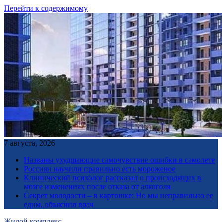
Перейти к содержимому
7 августа, 2026
Названы ухудшающие самочувствие ошибки в самолете
Россиян научили правильно есть мороженое
Клинический психолог рассказал о происходящих в
мозге изменениях после отказа от алкоголя
Секрет молодости – в картошке: Но мы неправильно ее
едим, объяснил врач
Жилой комплекс