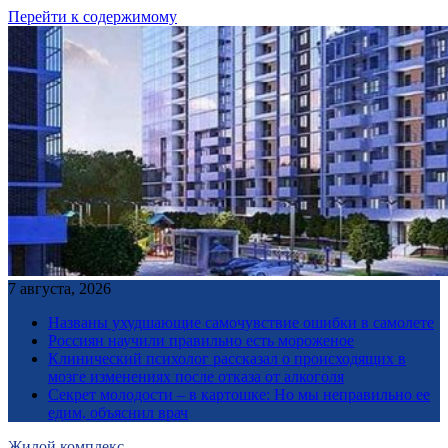
Перейти к содержимому
7 августа, 2026
Названы ухудшающие самочувствие ошибки в самолете
Россиян научили правильно есть мороженое
Клинический психолог рассказал о происходящих в
мозге изменениях после отказа от алкоголя
Секрет молодости – в картошке: Но мы неправильно ее
едим, объяснил врач
Жилой комплекс