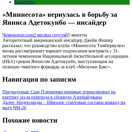
Баскетбол
«Миннесота» вернулась в борьбу за
Янниса Адетокунбо — инсайдер
Чемпионат.com
2 месяца спустя
0
1 минуты
Авторитетный американский инсайдер Джейк Фишер
рассказал, что руководство клуба «Миннесота Тимбервулвз»
вновь рассматривает вариант подписания контракта с 31-
летним чемпионом Национальной баскетбольной ассоциации
(НБА) греком Яннисом Адетокунбо, выступающим на
позиции тяжёлого форварда за клуб «Милуоки Бакс».
Навигация по записям
Предыдущая:
Сын Плющенко впервые отреагировал на
критику из-за перехода в сборную Азербайджана
Далее:
Нидерланды – Швеция: стартовые составы команд на
матч ЧМ-26
Похожие новости