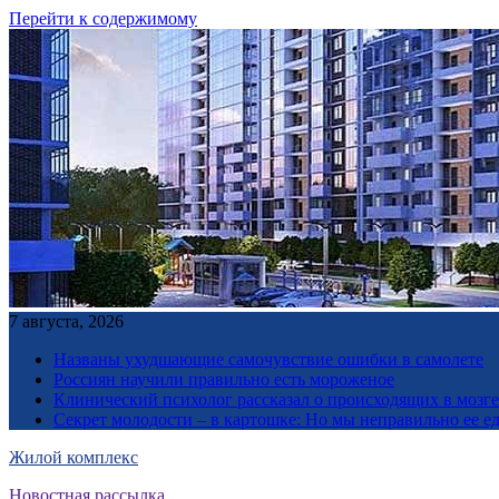
Перейти к содержимому
7 августа, 2026
Названы ухудшающие самочувствие ошибки в самолете
Россиян научили правильно есть мороженое
Клинический психолог рассказал о происходящих в мозге 
Секрет молодости – в картошке: Но мы неправильно ее е
Жилой комплекс
Новостная рассылка