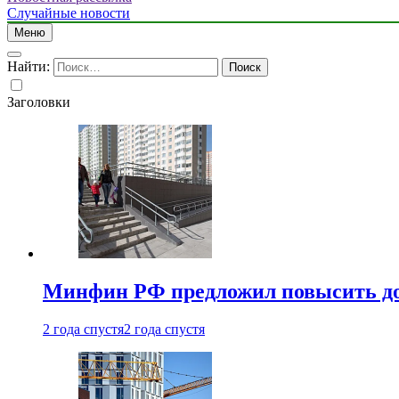
Случайные новости
Меню
Найти:
Заголовки
Минфин РФ предложил повысить до 1
2 года спустя
2 года спустя