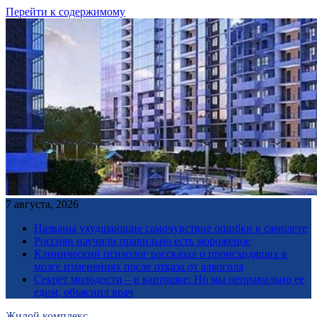
Перейти к содержимому
7 августа, 2026
Названы ухудшающие самочувствие ошибки в самолете
Россиян научили правильно есть мороженое
Клинический психолог рассказал о происходящих в
мозге изменениях после отказа от алкоголя
Секрет молодости – в картошке: Но мы неправильно ее
едим, объяснил врач
Жилой комплекс