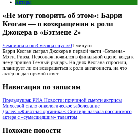
Актеры
«Не могу говорить об этом»: Барри
Кеоган — о возвращении к роли
Джокера в «Бэтмене 2»
Чемпионат.com
3 месяца спустя
0
1 минуты
Барри Кеоган сыграл Джокера в первой части «Бэтмена»
Мэтта Ривза. Персонаж появился в финальной сцене, когда к
нему пришёл Тёмный рыцарь. На днях Кеогана спросили,
планирует ли он возвращаться к роли антагониста, на что
актёр не дал прямой ответ.
Навигация по записям
Предыдущая:
РИА Новости: причиной смерти актрисы
Михеевой стало онкологическое заболевание
Далее:
«Животная органика»: Снигирь назвала российского
актера с «сумасшедшим» талантом
Похожие новости