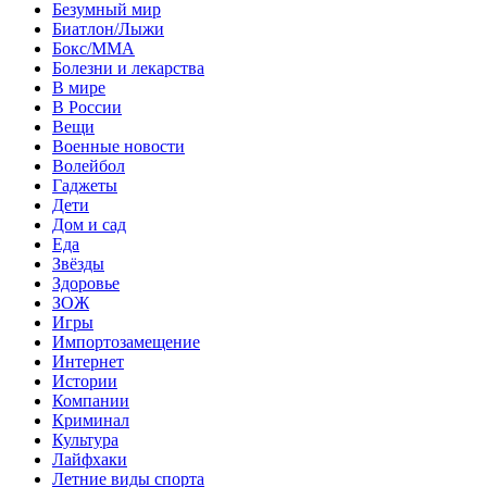
Безумный мир
Биатлон/Лыжи
Бокс/MMA
Болезни и лекарства
В мире
В России
Вещи
Военные новости
Волейбол
Гаджеты
Дети
Дом и сад
Еда
Звёзды
Здоровье
ЗОЖ
Игры
Импортозамещение
Интернет
Истории
Компании
Криминал
Культура
Лайфхаки
Летние виды спорта