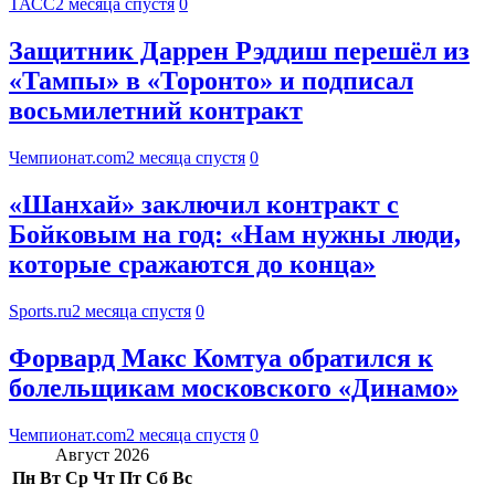
ТАСС
2 месяца спустя
0
Защитник Даррен Рэддиш перешёл из
«Тампы» в «Торонто» и подписал
восьмилетний контракт
Чемпионат.com
2 месяца спустя
0
«Шанхай» заключил контракт с
Бойковым на год: «Нам нужны люди,
которые сражаются до конца»
Sports.ru
2 месяца спустя
0
Форвард Макс Комтуа обратился к
болельщикам московского «Динамо»
Чемпионат.com
2 месяца спустя
0
Август 2026
Пн
Вт
Ср
Чт
Пт
Сб
Вс