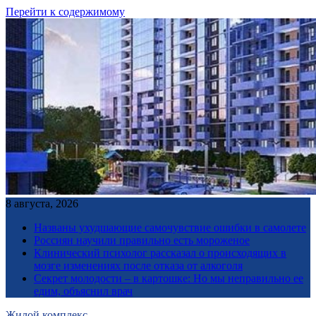
Перейти к содержимому
8 августа, 2026
Названы ухудшающие самочувствие ошибки в самолете
Россиян научили правильно есть мороженое
Клинический психолог рассказал о происходящих в
мозге изменениях после отказа от алкоголя
Секрет молодости – в картошке: Но мы неправильно ее
едим, объяснил врач
Жилой комплекс