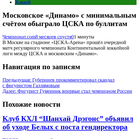
Хоккей
Московское «Динамо» с минимальным
счётом обыграло ЦСКА по буллитам
Чемпионат.com
8 месяцев спустя
0
1 минуты
В Москве на стадионе «ЦСКА-Арена» прошёл очередной
матч регулярного чемпионата Континентальной хоккейной
лиги между ЦСКА и московским «Динамо».
Навигация по записям
Предыдущая:
Губерниев прокомментировал скандал
с фигуристом Галлямовым
Далее:
Фигурист Гуменник впервые стал чемпионом России
Похожие новости
Клуб КХЛ “Шанхай Дрэгонс” объявил
об уходе Белых с поста гендиректора