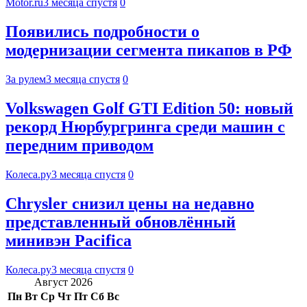
Motor.ru
3 месяца спустя
0
Появились подробности о
модернизации сегмента пикапов в РФ
За рулем
3 месяца спустя
0
Volkswagen Golf GTI Edition 50: новый
рекорд Нюрбургринга среди машин с
передним приводом
Колеса.ру
3 месяца спустя
0
Chrysler снизил цены на недавно
представленный обновлённый
минивэн Pacifica
Колеса.ру
3 месяца спустя
0
Август 2026
Пн
Вт
Ср
Чт
Пт
Сб
Вс