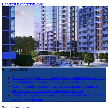
Перейти к содержимому
8 августа, 2026
Названы ухудшающие самочувствие ошибки в самолете
Россиян научили правильно есть мороженое
Клинический психолог рассказал о происходящих в
мозге изменениях после отказа от алкоголя
Секрет молодости – в картошке: Но мы неправильно ее
едим, объяснил врач
Жилой комплекс