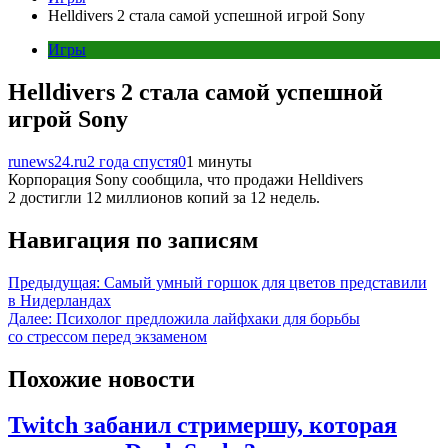
Helldivers 2 стала самой успешной игрой Sony
Игры
Helldivers 2 стала самой успешной
игрой Sony
runews24.ru
2 года спустя
0
1 минуты
Корпорация Sony сообщила, что продажи Helldivers
2 достигли 12 миллионов копий за 12 недель.
Навигация по записям
Предыдущая:
Самый умный горшок для цветов представили
в Нидерландах
Далее:
Психолог предложила лайфхаки для борьбы
со стрессом перед экзаменом
Похожие новости
Twitch забанил стримершу, которая