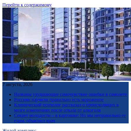
Перейти к содержимому
7 августа, 2026
Названы ухудшающие самочувствие ошибки в самолете
Россиян научили правильно есть мороженое
Клинический психолог рассказал о происходящих в
мозге изменениях после отказа от алкоголя
Секрет молодости – в картошке: Но мы неправильно ее
едим, объяснил врач
Жилой комплекс