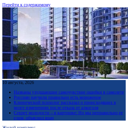
Перейти к содержимому
10 августа, 2026
Названы ухудшающие самочувствие ошибки в самолете
Россиян научили правильно есть мороженое
Клинический психолог рассказал о происходящих в
мозге изменениях после отказа от алкоголя
Секрет молодости – в картошке: Но мы неправильно ее
едим, объяснил врач
Жилой комплекс