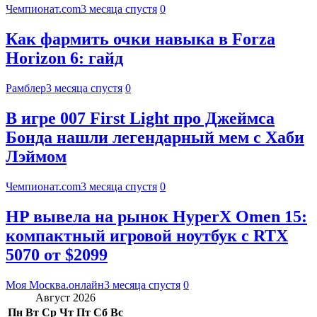
Чемпионат.com
3 месяца спустя
0
Как фармить очки навыка в Forza
Horizon 6: гайд
Рамблер
3 месяца спустя
0
В игре 007 First Light про Джеймса
Бонда нашли легендарный мем с Хаби
Лэймом
Чемпионат.com
3 месяца спустя
0
HP вывела на рынок HyperX Omen 15:
компактный игровой ноутбук с RTX
5070 от $2099
Моя Москва.онлайн
3 месяца спустя
0
Август 2026
Пн
Вт
Ср
Чт
Пт
Сб
Вс