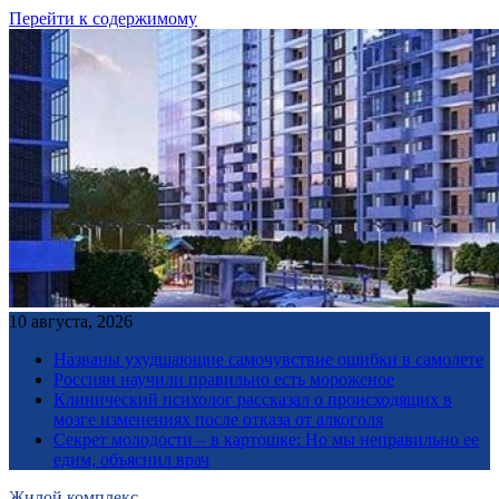
Перейти к содержимому
10 августа, 2026
Названы ухудшающие самочувствие ошибки в самолете
Россиян научили правильно есть мороженое
Клинический психолог рассказал о происходящих в
мозге изменениях после отказа от алкоголя
Секрет молодости – в картошке: Но мы неправильно ее
едим, объяснил врач
Жилой комплекс