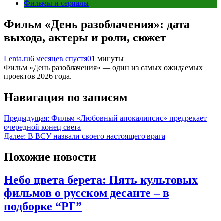
Фильмы и сериалы
Фильм «День разоблачения»: дата
выхода, актеры и роли, сюжет
Lenta.ru
6 месяцев спустя
0
1 минуты
Фильм «День разоблачения» — один из самых ожидаемых
проектов 2026 года.
Навигация по записям
Предыдущая:
Фильм «Любовный апокалипсис» предрекает
очередной конец света
Далее:
В ВСУ назвали своего настоящего врага
Похожие новости
Небо цвета берета: Пять культовых
фильмов о русском десанте – в
подборке “РГ”