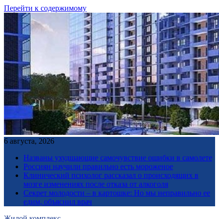
Перейти к содержимому
6 августа, 2026
Названы ухудшающие самочувствие ошибки в самолете
Россиян научили правильно есть мороженое
Клинический психолог рассказал о происходящих в
мозге изменениях после отказа от алкоголя
Секрет молодости – в картошке: Но мы неправильно ее
едим, объяснил врач
Жилой комплекс