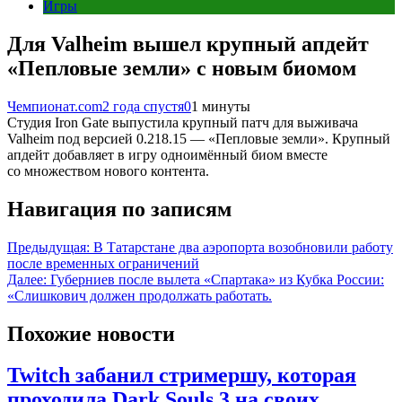
Игры
Для Valheim вышел крупный апдейт
«Пепловые земли» с новым биомом
Чемпионат.com
2 года спустя
0
1 минуты
Студия Iron Gate выпустила крупный патч для выживача
Valheim под версией 0.218.15 — «Пепловые земли». Крупный
апдейт добавляет в игру одноимённый биом вместе
со множеством нового контента.
Навигация по записям
Предыдущая:
В Татарстане два аэропорта возобновили работу
после временных ограничений
Далее:
Губерниев после вылета «Спартака» из Кубка России:
«Слишкович должен продолжать работать.
Похожие новости
Twitch забанил стримершу, которая
проходила Dark Souls 3 на своих