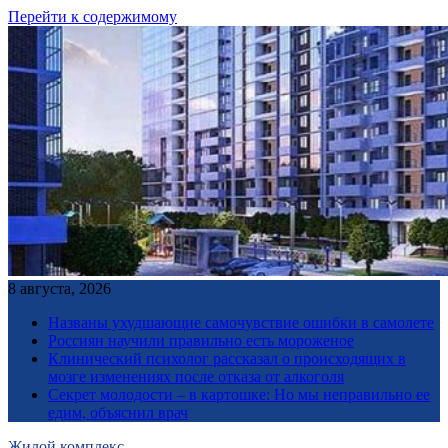
Перейти к содержимому
8 августа, 2026
Названы ухудшающие самочувствие ошибки в самолете
Россиян научили правильно есть мороженое
Клинический психолог рассказал о происходящих в
мозге изменениях после отказа от алкоголя
Секрет молодости – в картошке: Но мы неправильно ее
едим, объяснил врач
Жилой комплекс