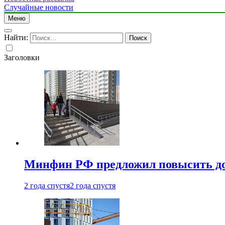
Случайные новости
Меню
Найти:
Заголовки
Минфин РФ предложил повысить до 1
2 года спустя
2 года спустя