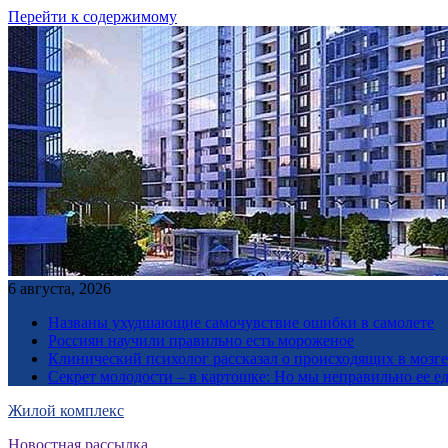
Перейти к содержимому
6 августа, 2026
Названы ухудшающие самочувствие ошибки в самолете
Россиян научили правильно есть мороженое
Клинический психолог рассказал о происходящих в мозге 
Секрет молодости – в картошке: Но мы неправильно ее е
Жилой комплекс
Новостная рассылка