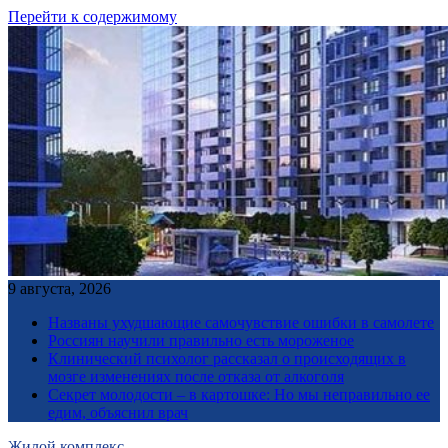
Перейти к содержимому
9 августа, 2026
Названы ухудшающие самочувствие ошибки в самолете
Россиян научили правильно есть мороженое
Клинический психолог рассказал о происходящих в
мозге изменениях после отказа от алкоголя
Секрет молодости – в картошке: Но мы неправильно ее
едим, объяснил врач
Жилой комплекс