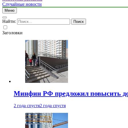
Случайные новости
Меню
Найти:
Заголовки
Минфин РФ предложил повысить до 1
2 года спустя
2 года спустя