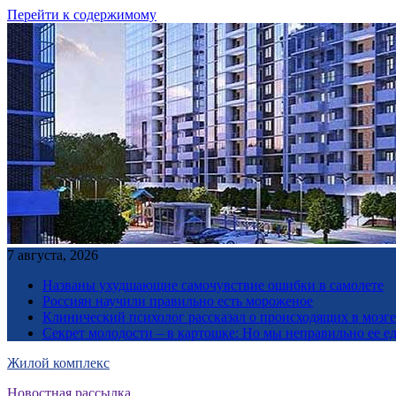
Перейти к содержимому
7 августа, 2026
Названы ухудшающие самочувствие ошибки в самолете
Россиян научили правильно есть мороженое
Клинический психолог рассказал о происходящих в мозге 
Секрет молодости – в картошке: Но мы неправильно ее е
Жилой комплекс
Новостная рассылка