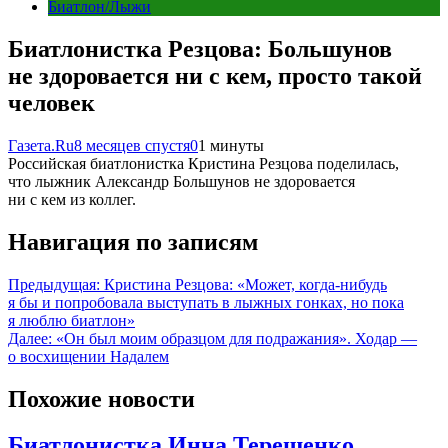
Биатлон/Лыжи
Биатлонистка Резцова: Большунов
не здоровается ни с кем, просто такой
человек
Газета.Ru
8 месяцев спустя
0
1 минуты
Российская биатлонистка Кристина Резцова поделилась,
что лыжник Александр Большунов не здоровается
ни с кем из коллег.
Навигация по записям
Предыдущая:
Кристина Резцова: «Может, когда‑нибудь
я бы и попробовала выступать в лыжных гонках, но пока
я люблю биатлон»
Далее:
«Он был моим образцом для подражания». Ходар —
о восхищении Надалем
Похожие новости
Биатлонистка Инна Терещенко