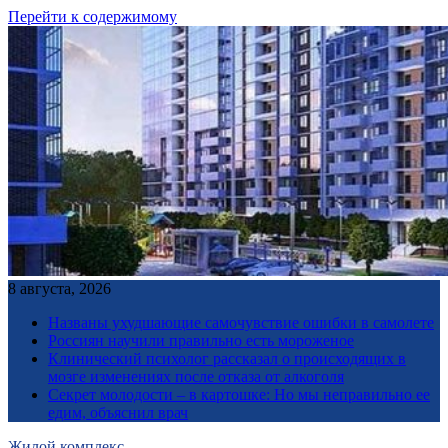
Перейти к содержимому
8 августа, 2026
Названы ухудшающие самочувствие ошибки в самолете
Россиян научили правильно есть мороженое
Клинический психолог рассказал о происходящих в
мозге изменениях после отказа от алкоголя
Секрет молодости – в картошке: Но мы неправильно ее
едим, объяснил врач
Жилой комплекс