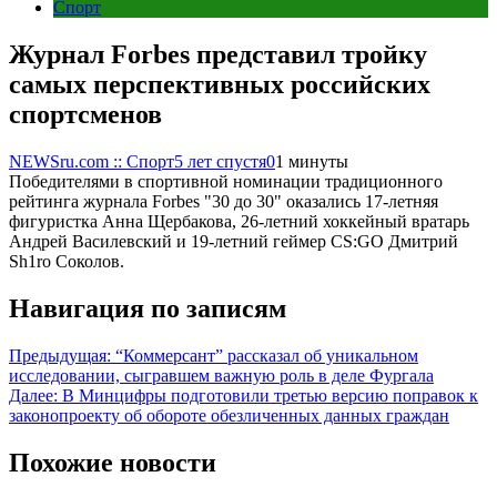
Спорт
Журнал Forbes представил тройку
самых перспективных российских
спортсменов
NEWSru.com :: Спорт
5 лет спустя
0
1 минуты
Победителями в спортивной номинации традиционного
рейтинга журнала Forbes "30 до 30" оказались 17-летняя
фигуристка Анна Щербакова, 26-летний хоккейный вратарь
Андрей Василевский и 19-летний геймер CS:GO Дмитрий
Sh1ro Соколов.
Навигация по записям
Предыдущая:
“Коммерсант” рассказал об уникальном
исследовании, сыгравшем важную роль в деле Фургала
Далее:
В Минцифры подготовили третью версию поправок к
законопроекту об обороте обезличенных данных граждан
Похожие новости