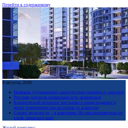
Перейти к содержимому
8 августа, 2026
Названы ухудшающие самочувствие ошибки в самолете
Россиян научили правильно есть мороженое
Клинический психолог рассказал о происходящих в
мозге изменениях после отказа от алкоголя
Секрет молодости – в картошке: Но мы неправильно ее
едим, объяснил врач
Жилой комплекс