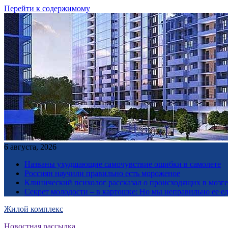
Перейти к содержимому
6 августа, 2026
Названы ухудшающие самочувствие ошибки в самолете
Россиян научили правильно есть мороженое
Клинический психолог рассказал о происходящих в мозге 
Секрет молодости – в картошке: Но мы неправильно ее е
Жилой комплекс
Новостная рассылка