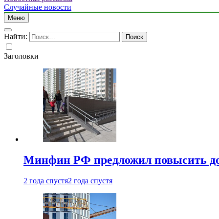
Случайные новости
Меню
Найти:
Заголовки
Минфин РФ предложил повысить до 1
2 года спустя
2 года спустя