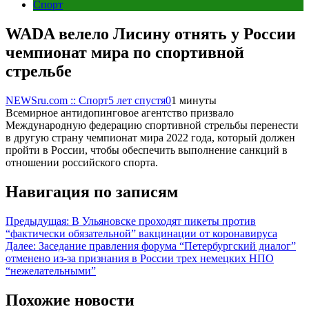
Спорт
WADA велело Лисину отнять у России
чемпионат мира по спортивной
стрельбе
NEWSru.com :: Спорт
5 лет спустя
0
1 минуты
Всемирное антидопинговое агентство призвало
Международную федерацию спортивной стрельбы перенести
в другую страну чемпионат мира 2022 года, который должен
пройти в России, чтобы обеспечить выполнение санкций в
отношении российского спорта.
Навигация по записям
Предыдущая:
В Ульяновске проходят пикеты против
“фактически обязательной” вакцинации от коронавируса
Далее:
Заседание правления форума “Петербургский диалог”
отменено из-за признания в России трех немецких НПО
“нежелательными”
Похожие новости