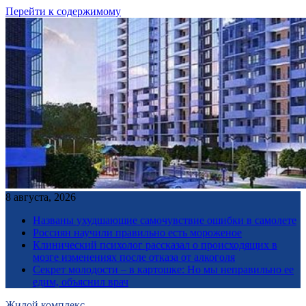
Перейти к содержимому
8 августа, 2026
Названы ухудшающие самочувствие ошибки в самолете
Россиян научили правильно есть мороженое
Клинический психолог рассказал о происходящих в
мозге изменениях после отказа от алкоголя
Секрет молодости – в картошке: Но мы неправильно ее
едим, объяснил врач
Жилой комплекс