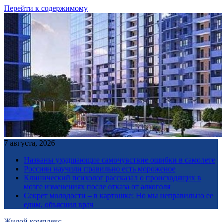
Перейти к содержимому
7 августа, 2026
Названы ухудшающие самочувствие ошибки в самолете
Россиян научили правильно есть мороженое
Клинический психолог рассказал о происходящих в
мозге изменениях после отказа от алкоголя
Секрет молодости – в картошке: Но мы неправильно ее
едим, объяснил врач
Жилой комплекс