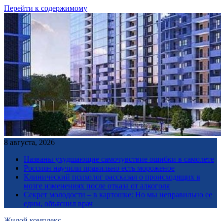
Перейти к содержимому
8 августа, 2026
Названы ухудшающие самочувствие ошибки в самолете
Россиян научили правильно есть мороженое
Клинический психолог рассказал о происходящих в
мозге изменениях после отказа от алкоголя
Секрет молодости – в картошке: Но мы неправильно ее
едим, объяснил врач
Жилой комплекс