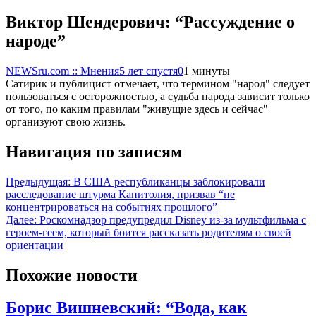
Виктор Шендерович: “Рассуждение о
народе”
NEWSru.com :: Мнения
5 лет спустя
0
1 минуты
Сатирик и публицист отмечает, что термином "народ" следует
пользоваться с осторожностью, а судьба народа зависит только
от того, по каким правилам "живущие здесь и сейчас"
организуют свою жизнь.
Навигация по записям
Предыдущая:
В США республиканцы заблокировали
расследование штурма Капитолия, призвав “не
концентрироваться на событиях прошлого”
Далее:
Роскомнадзор предупредил Disney из-за мультфильма c
героем-геем, который боится рассказать родителям о своей
ориентации
Похожие новости
Борис Вишневский: “Вода, как