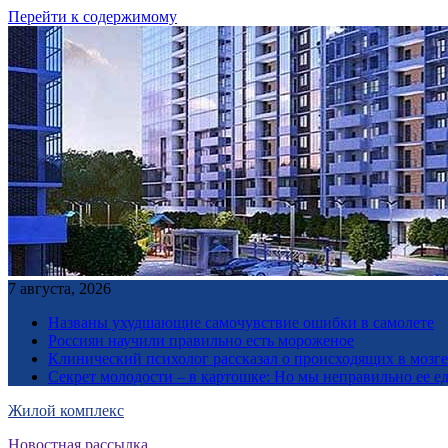
Перейти к содержимому
7 августа, 2026
Названы ухудшающие самочувствие ошибки в самолете
Россиян научили правильно есть мороженое
Клинический психолог рассказал о происходящих в мозге 
Секрет молодости – в картошке: Но мы неправильно ее е
Жилой комплекс
Новостная рассылка