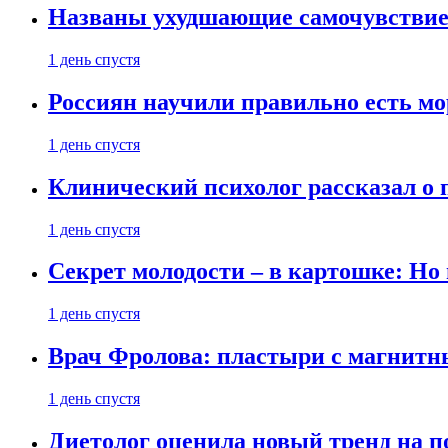
Названы ухудшающие самочувствие
1 день спустя
Россиян научили правильно есть м
1 день спустя
Клинический психолог рассказал о 
1 день спустя
Секрет молодости – в картошке: Но
1 день спустя
Врач Фролова: пластыри с магнитн
1 день спустя
Диетолог оценила новый тренд на п