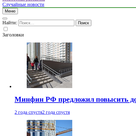
Случайные новости
Меню
Найти:
Заголовки
Минфин РФ предложил повысить до 1
2 года спустя
2 года спустя