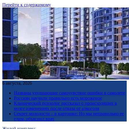
Перейти к содержимому
6 августа, 2026
Названы ухудшающие самочувствие ошибки в самолете
Россиян научили правильно есть мороженое
Клинический психолог рассказал о происходящих в
мозге изменениях после отказа от алкоголя
Секрет молодости – в картошке: Но мы неправильно ее
едим, объяснил врач
Жилой комплекс