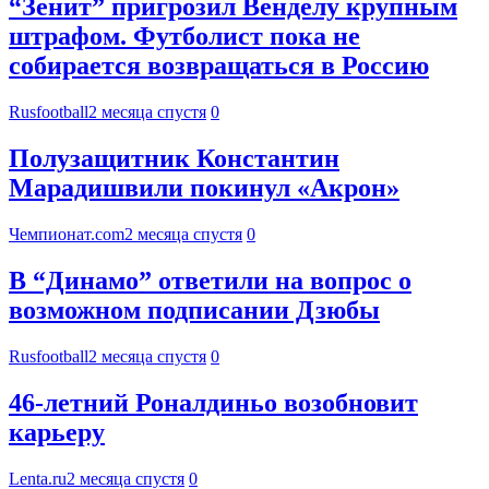
“Зенит” пригрозил Венделу крупным
штрафом. Футболист пока не
собирается возвращаться в Россию
Rusfootball
2 месяца спустя
0
Полузащитник Константин
Марадишвили покинул «Акрон»
Чемпионат.com
2 месяца спустя
0
В “Динамо” ответили на вопрос о
возможном подписании Дзюбы
Rusfootball
2 месяца спустя
0
46-летний Роналдиньо возобновит
карьеру
Lenta.ru
2 месяца спустя
0