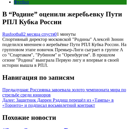
Футбол
В “Родине” оценили жеребьевку Пути
РПЛ Кубка России
Rusfootball
2 месяца спустя
0
1 минуты
Спортивный директор московской "Родины" Алексей Зинин
поделился мнением о жеребьёвке Пути РПЛ Кубка России. На
групповом этапе новичок Премьер-Лиги сыграет в группе A
со "Спартаком", "Рубином" и "Оренбургом". В прошлом
сезоне "Родина" выиграла Первую лигу и впервые в своей
истории вышла в РПЛ.
Навигация по записям
Предыдущая:
Россиянка завоевала золото чемпионата мира по
стрельбе среди юниоров
Далее:
Защитник Даррен Рэддиш перешёл из «Тампы» в
«Торонто» и подписал восьмилетний контракт
Похожие новости